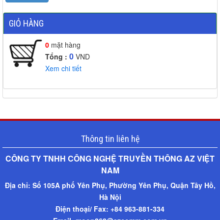
GIỎ HÀNG
0
mặt hàng
0
Tổng :
VND
Xem chi tiết
Thông tin liên hệ
CÔNG TY TNHH CÔNG NGHỆ TRUYỀN THÔNG AZ VIỆT
NAM​
Địa chỉ:
Số 105A phố Yên Phụ, Phường Yên Phụ, Quận Tây Hồ,
Hà Nội
Điện thoại/ Fax: +
84 963-881-334