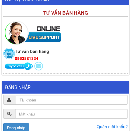
TƯ VẤN BÁN HÀNG
Tư vấn bán hàng
0963881334
ĐĂNG NHẬP
Quên mật khẩu?