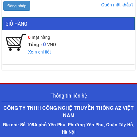
Quên mật khẩu?
GIỎ HÀNG
0
mặt hàng
0
Tổng :
VND
Xem chi tiết
Thông tin liên hệ
CÔNG TY TNHH CÔNG NGHỆ TRUYỀN THÔNG AZ VIỆT
NAM​
Địa chỉ:
Số 105A phố Yên Phụ, Phường Yên Phụ, Quận Tây Hồ,
Hà Nội