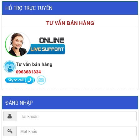
HỖ TRỢ TRỰC TUYẾN
TƯ VẤN BÁN HÀNG
Tư vấn bán hàng
0963881334
ĐĂNG NHẬP